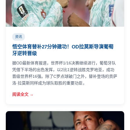
资讯
悟空体育替补27分钟建功！OD拉莫斯导演葡萄
牙逆转晋级
据OD最新体育报道，世界杯1/16决赛继续进行，葡萄牙队
凭借下半场的出色发挥，以2比1逆转战胜克罗地亚，成功
晋级世界杯16强。除了C罗点球破门之外，替补登场的贡萨
洛·拉莫斯同样成为球队取胜的重要功臣，
阅读全文