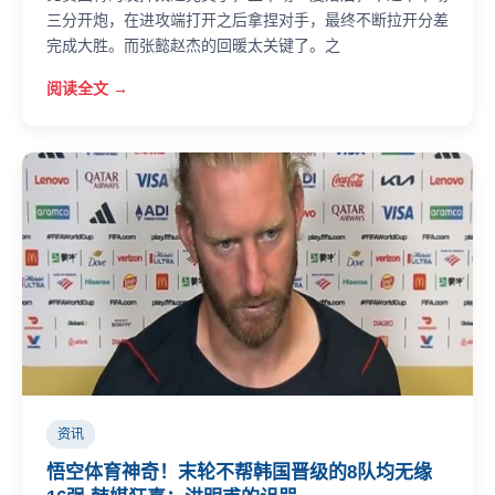
三分开炮，在进攻端打开之后拿捏对手，最终不断拉开分差
完成大胜。而张懿赵杰的回暖太关键了。之
阅读全文
资讯
悟空体育神奇！末轮不帮韩国晋级的8队均无缘