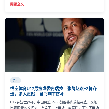
阅读全文
资讯
悟空体育U17男篮虐委内瑞拉！张懿赵杰+2将齐
爆，多人贡献，吕飞燕下替补
U17男篮世界杯，中国男篮84-63战胜委内瑞拉男篮。这场
比赛国青的发挥太过完美了，上半场一度落后，不过下半场