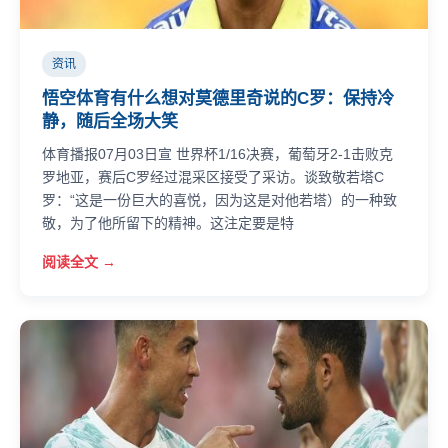
资讯
悟空体育有什么想对莫德里奇说的C罗：保持冷
静，随后全场大笑
体育播报07月03日宣 世界杯1/16决赛，葡萄牙2-1击败克
罗地亚，赛后C罗经过混采区接受了采访。谈致敬若塔C
罗：“这是一份巨大的喜悦，因为这是对他若塔）的一种致
敬，为了他所留下的精神。这注定要是特
阅读全文