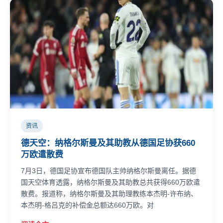
资讯
德天空：纳格尔斯曼及其助教从德国足协获660
万欧遣散费
7月3日，德国足协宣布德国队主帅纳格尔斯曼离任。据德
国天空体育透露，纳格尔斯曼及其助教总共获得660万欧遣
散费。报道称，纳格尔斯曼及其助理教练本杰明-许布纳、
本杰明-格吕克的补偿金总额达660万欧。对