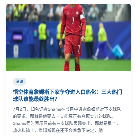
资讯
悟空体育詹姆斯下家争夺进入白热化：三大热门
球队谁能最终胜出？
7月2日，知名记者Shams在节目中透露詹姆斯对下支球队
的要求，那就是他要去一支能真正有夺冠实力的球队。
Shams同时表示目前有三支球队表现突出，那就是勇士，
热火和骑士，詹姆斯现在还不会着急下决定，他