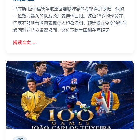
马库斯·拉什福德争取重回曼联阵容的希望得到提振，他的
一位效力最久的队友公开支持他回归。这位28岁的球员在
巴塞罗那租借期间表现令人印象深刻，预计将在今夏晚些时
候回到老特拉福德报到。这位英格兰国脚在西班牙
阅读全文