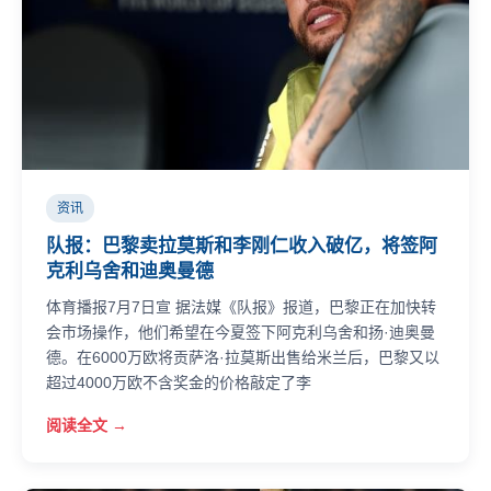
资讯
队报：巴黎卖拉莫斯和李刚仁收入破亿，将签阿
克利乌舍和迪奥曼德
体育播报7月7日宣 据法媒《队报》报道，巴黎正在加快转
会市场操作，他们希望在今夏签下阿克利乌舍和扬·迪奥曼
德。在6000万欧将贡萨洛·拉莫斯出售给米兰后，巴黎又以
超过4000万欧不含奖金的价格敲定了李
阅读全文