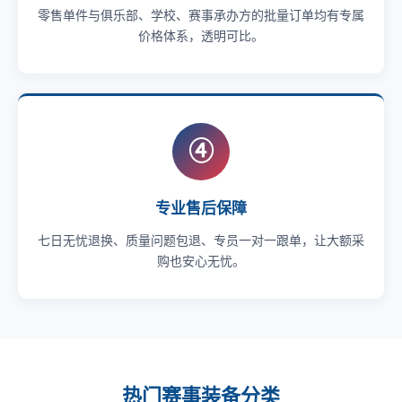
零售单件与俱乐部、学校、赛事承办方的批量订单均有专属
价格体系，透明可比。
④
专业售后保障
七日无忧退换、质量问题包退、专员一对一跟单，让大额采
购也安心无忧。
热门赛事装备分类