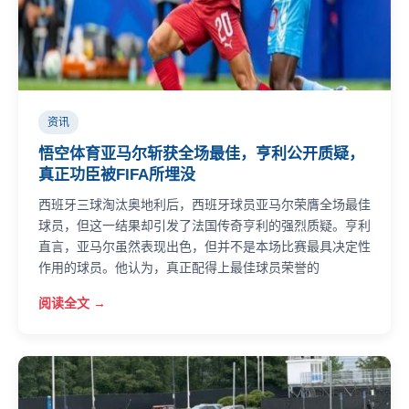
资讯
悟空体育亚马尔斩获全场最佳，亨利公开质疑，
真正功臣被FIFA所埋没
西班牙三球淘汰奥地利后，西班牙球员亚马尔荣膺全场最佳
球员，但这一结果却引发了法国传奇亨利的强烈质疑。亨利
直言，亚马尔虽然表现出色，但并不是本场比赛最具决定性
作用的球员。他认为，真正配得上最佳球员荣誉的
阅读全文