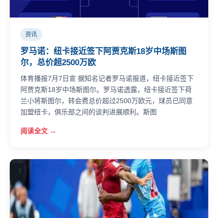
资讯
罗马诺：纽卡接近签下阿贾克斯18岁中场斯图
尔，总价超2500万欧
体育播报7月7日宣 据知名记者罗马诺报道，纽卡接近签下
阿贾克斯18岁中场斯图尔。罗马诺透露，纽卡接近签下荷
兰小将斯图尔，转会费总价超过2500万欧元，球员已同意
加盟纽卡，俱乐部之间的谈判进展顺利。斯图
阅读全文