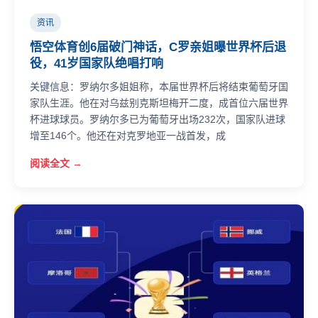
资讯
悟空体育创6届破门神话，C罗亲姐曝世界杯后退
役，41岁国家队绝唱打响
关键信息：罗纳尔多姐姐称，本届世界杯后将结束葡萄牙国
家队生涯。他在对乌兹别克斯坦梅开二度，成首位六届世界
杯进球球员。罗纳尔多已为葡萄牙出场232次，国家队进球
增至146个。他还在对克罗地亚一战首发，成
阅读全文