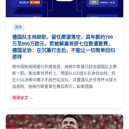
资讯
德国队主帅辞职，留任愿望落空，其年薪约700
万至800万欧元，若被解雇将获七位数遣散费，
德国足协：在沉重打击后，不能让一切简单回归
原样
据中国新闻网援引外媒报道，纳格尔斯曼已辞去德国队主教
练一职。美加墨世界杯上，德国队以E组头名身份出线，但
在1/16决赛中爆冷不敌巴拉圭队，并遭遇队史世界杯点球大
战首败。纳格尔斯曼曾在赛后表示，如果德国
阅读全文