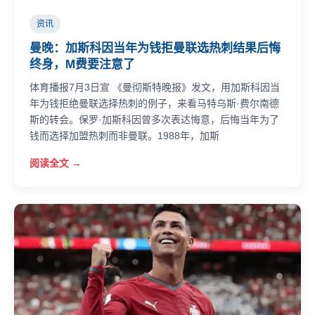
资讯
曼晚：加斯科因当年为钱拒曼联选热刺结果后悔
终身，M费要注意了
体育播报7月3日宣 《曼彻斯特晚报》发文，用加斯科因当
年为钱拒绝曼联选择热刺的例子，来看马特乌斯·费尔南德
斯的转会。保罗·加斯科因曾多次表达悔意，后悔当年为了
钱而选择加盟热刺而非曼联。1988年，加斯
阅读全文