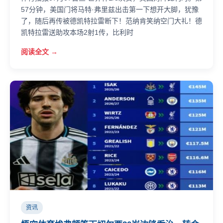
57分钟，美国门将马特·弗里兹出击第一下想开大脚，犹豫
了，随后再传被德凯特拉雷断下！范纳肯笑纳空门大礼！德
凯特拉雷送助攻本场2射1传，比利时
阅读全文
资讯