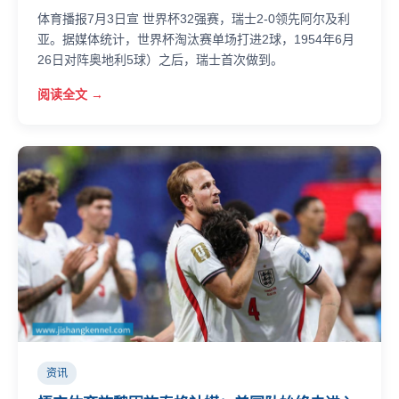
体育播报7月3日宣 世界杯32强赛，瑞士2-0领先阿尔及利
亚。据媒体统计，世界杯淘汰赛单场打进2球，1954年6月
26日对阵奥地利5球）之后，瑞士首次做到。
阅读全文
资讯