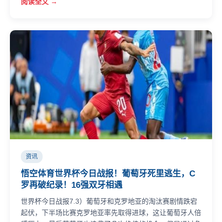
阅读全文
资讯
悟空体育世界杯今日战报！葡萄牙死里逃生，C
罗再破纪录！16强双牙相遇
世界杯今日战报7.3）葡萄牙和克罗地亚的淘汰赛剧情跌宕
起伏，下半场比赛克罗地亚率先取得进球，这让葡萄牙人倍