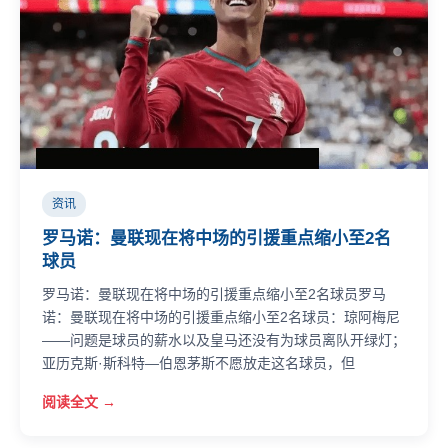
资讯
罗马诺：曼联现在将中场的引援重点缩小至2名
球员
罗马诺：曼联现在将中场的引援重点缩小至2名球员罗马
诺：曼联现在将中场的引援重点缩小至2名球员：琼阿梅尼
——问题是球员的薪水以及皇马还没有为球员离队开绿灯；
亚历克斯·斯科特—伯恩茅斯不愿放走这名球员，但
阅读全文